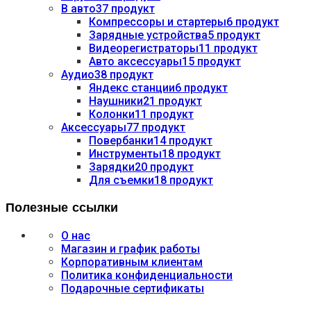
В авто
37 продукт
Компрессоры и стартеры
6 продукт
Зарядные устройства
5 продукт
Видеорегистраторы
11 продукт
Авто аксессуары
15 продукт
Аудио
38 продукт
Яндекс станции
6 продукт
Наушники
21 продукт
Колонки
11 продукт
Аксессуары
77 продукт
Повербанки
14 продукт
Инструменты
18 продукт
Зарядки
20 продукт
Для съемки
18 продукт
Полезные ссылки
О нас
Магазин и график работы
Корпоративным клиентам
Политика конфиденциальности
Подарочные сертификаты