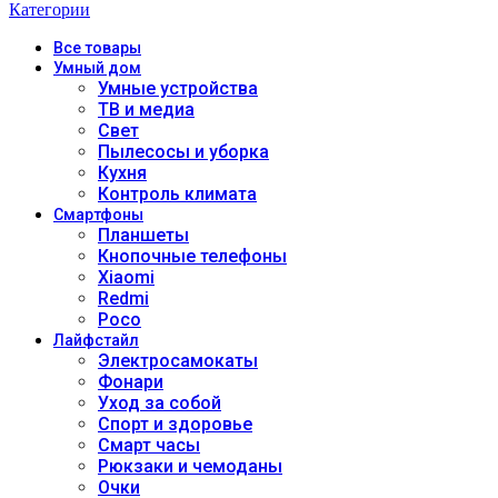
Категории
Все
товары
Умный дом
Умные устройства
ТВ и медиа
Свет
Пылесосы и уборка
Кухня
Контроль климата
Смартфоны
Планшеты
Кнопочные телефоны
Xiaomi
Redmi
Poco
Лайфстайл
Электросамокаты
Фонари
Уход за собой
Спорт и здоровье
Смарт часы
Рюкзаки и чемоданы
Очки