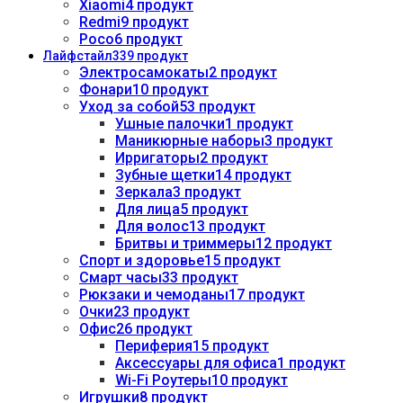
Xiaomi
4 продукт
Redmi
9 продукт
Poco
6 продукт
Лайфстайл
339 продукт
Электросамокаты
2 продукт
Фонари
10 продукт
Уход за собой
53 продукт
Ушные палочки
1 продукт
Маникюрные наборы
3 продукт
Ирригаторы
2 продукт
Зубные щетки
14 продукт
Зеркала
3 продукт
Для лица
5 продукт
Для волос
13 продукт
Бритвы и триммеры
12 продукт
Спорт и здоровье
15 продукт
Смарт часы
33 продукт
Рюкзаки и чемоданы
17 продукт
Очки
23 продукт
Офис
26 продукт
Периферия
15 продукт
Аксессуары для офиса
1 продукт
Wi-Fi Роутеры
10 продукт
Игрушки
8 продукт