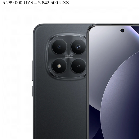
Диапазон
5.289.000
UZS
–
5.842.500
UZS
цен:
5.289.000 UZS
–
5.842.500 UZS