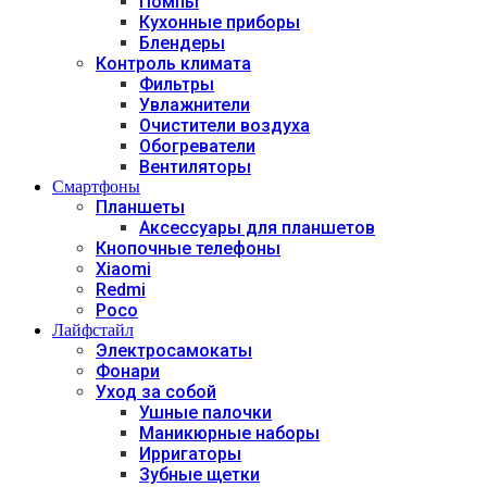
Помпы
Кухонные приборы
Блендеры
Контроль климата
Фильтры
Увлажнители
Очистители воздуха
Обогреватели
Вентиляторы
Смартфоны
Планшеты
Аксессуары для планшетов
Кнопочные телефоны
Xiaomi
Redmi
Poco
Лайфстайл
Электросамокаты
Фонари
Уход за собой
Ушные палочки
Маникюрные наборы
Ирригаторы
Зубные щетки