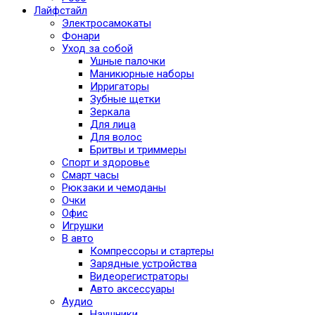
Лайфстайл
Электросамокаты
Фонари
Уход за собой
Ушные палочки
Маникюрные наборы
Ирригаторы
Зубные щетки
Зеркала
Для лица
Для волос
Бритвы и триммеры
Спорт и здоровье
Смарт часы
Рюкзаки и чемоданы
Очки
Офис
Игрушки
В авто
Компрессоры и стартеры
Зарядные устройства
Видеорегистраторы
Авто аксессуары
Аудио
Наушники