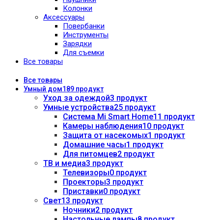
Колонки
Аксессуары
Повербанки
Инструменты
Зарядки
Для съемки
Все товары
Все
товары
Умный дом
189 продукт
Уход за одеждой
3 продукт
Умные устройства
25 продукт
Система Mi Smart Home
11 продукт
Камеры наблюдения
10 продукт
Защита от насекомых
1 продукт
Домашние часы
1 продукт
Для питомцев
2 продукт
ТВ и медиа
3 продукт
Телевизоры
0 продукт
Проекторы
3 продукт
Приставки
0 продукт
Свет
13 продукт
Ночники
2 продукт
Настольные лампы
8 продукт