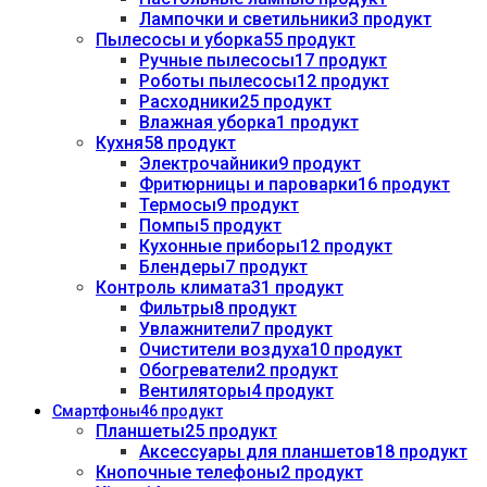
Лампочки и светильники
3 продукт
Пылесосы и уборка
55 продукт
Ручные пылесосы
17 продукт
Роботы пылесосы
12 продукт
Расходники
25 продукт
Влажная уборка
1 продукт
Кухня
58 продукт
Электрочайники
9 продукт
Фритюрницы и пароварки
16 продукт
Термосы
9 продукт
Помпы
5 продукт
Кухонные приборы
12 продукт
Блендеры
7 продукт
Контроль климата
31 продукт
Фильтры
8 продукт
Увлажнители
7 продукт
Очистители воздуха
10 продукт
Обогреватели
2 продукт
Вентиляторы
4 продукт
Смартфоны
46 продукт
Планшеты
25 продукт
Аксессуары для планшетов
18 продукт
Кнопочные телефоны
2 продукт