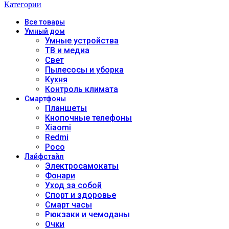
Категории
Все
товары
Умный дом
Умные устройства
ТВ и медиа
Свет
Пылесосы и уборка
Кухня
Контроль климата
Смартфоны
Планшеты
Кнопочные телефоны
Xiaomi
Redmi
Poco
Лайфстайл
Электросамокаты
Фонари
Уход за собой
Спорт и здоровье
Смарт часы
Рюкзаки и чемоданы
Очки