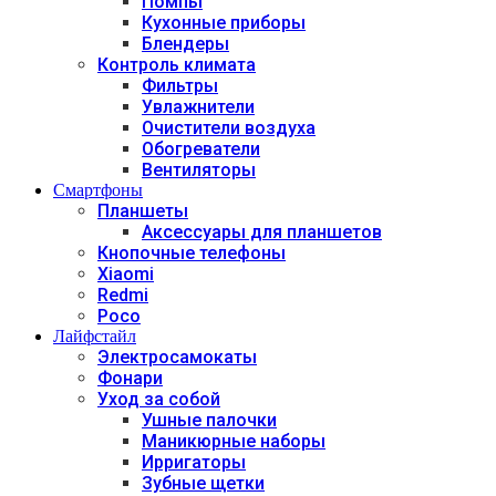
Помпы
Кухонные приборы
Блендеры
Контроль климата
Фильтры
Увлажнители
Очистители воздуха
Обогреватели
Вентиляторы
Смартфоны
Планшеты
Аксессуары для планшетов
Кнопочные телефоны
Xiaomi
Redmi
Poco
Лайфстайл
Электросамокаты
Фонари
Уход за собой
Ушные палочки
Маникюрные наборы
Ирригаторы
Зубные щетки