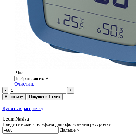
Blue
Очистить
Количество
товара
В корзину
Покупка в 1 клик
Qingping
Bluetooth
Купить в рассрочку
Alarm
Clock
Uzum Nasiya
Введите номер телефона для оформления рассрочки
Дальше >