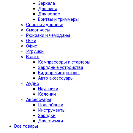
Зеркала
Для лица
Для волос
Бритвы и триммеры
Спорт и здоровье
Смарт часы
Рюкзаки и чемоданы
Очки
Офис
Игрушки
В авто
Компрессоры и стартеры
Зарядные устройства
Видеорегистраторы
Авто аксессуары
Аудио
Наушники
Колонки
Аксессуары
Повербанки
Инструменты
Зарядки
Для съемки
Все товары