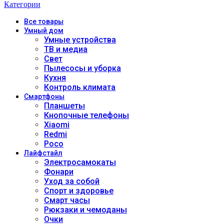
Категории
Все
товары
Умный дом
Умные устройства
ТВ и медиа
Свет
Пылесосы и уборка
Кухня
Контроль климата
Смартфоны
Планшеты
Кнопочные телефоны
Xiaomi
Redmi
Poco
Лайфстайл
Электросамокаты
Фонари
Уход за собой
Спорт и здоровье
Смарт часы
Рюкзаки и чемоданы
Очки