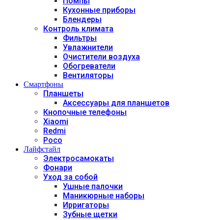
Помпы
Кухонные приборы
Блендеры
Контроль климата
Фильтры
Увлажнители
Очистители воздуха
Обогреватели
Вентиляторы
Смартфоны
Планшеты
Аксессуары для планшетов
Кнопочные телефоны
Xiaomi
Redmi
Poco
Лайфстайл
Электросамокаты
Фонари
Уход за собой
Ушные палочки
Маникюрные наборы
Ирригаторы
Зубные щетки