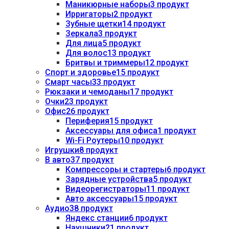
Маникюрные наборы
3 продукт
Ирригаторы
2 продукт
Зубные щетки
14 продукт
Зеркала
3 продукт
Для лица
5 продукт
Для волос
13 продукт
Бритвы и триммеры
12 продукт
Спорт и здоровье
15 продукт
Смарт часы
33 продукт
Рюкзаки и чемоданы
17 продукт
Очки
23 продукт
Офис
26 продукт
Периферия
15 продукт
Аксессуары для офиса
1 продукт
Wi-Fi Роутеры
10 продукт
Игрушки
8 продукт
В авто
37 продукт
Компрессоры и стартеры
6 продукт
Зарядные устройства
5 продукт
Видеорегистраторы
11 продукт
Авто аксессуары
15 продукт
Аудио
38 продукт
Яндекс станции
6 продукт
Наушники
21 продукт