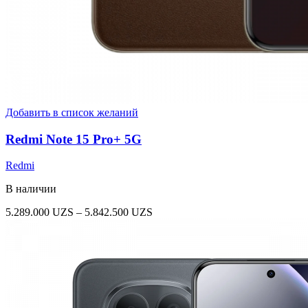
Добавить в список желаний
Redmi Note 15 Pro+ 5G
Redmi
В наличии
Диапазон
5.289.000
UZS
–
5.842.500
UZS
цен:
5.289.000 UZS
–
5.842.500 UZS