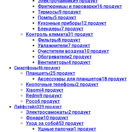
Электрочайники
9 продукт
Фритюрницы и пароварки
16 продукт
Термосы
9 продукт
Помпы
5 продукт
Кухонные приборы
12 продукт
Блендеры
7 продукт
Контроль климата
31 продукт
Фильтры
8 продукт
Увлажнители
7 продукт
Очистители воздуха
10 продукт
Обогреватели
2 продукт
Вентиляторы
4 продукт
Смартфоны
46 продукт
Планшеты
25 продукт
Аксессуары для планшетов
18 продукт
Кнопочные телефоны
2 продукт
Xiaomi
4 продукт
Redmi
9 продукт
Poco
6 продукт
Лайфстайл
339 продукт
Электросамокаты
2 продукт
Фонари
10 продукт
Уход за собой
53 продукт
Ушные палочки
1 продукт