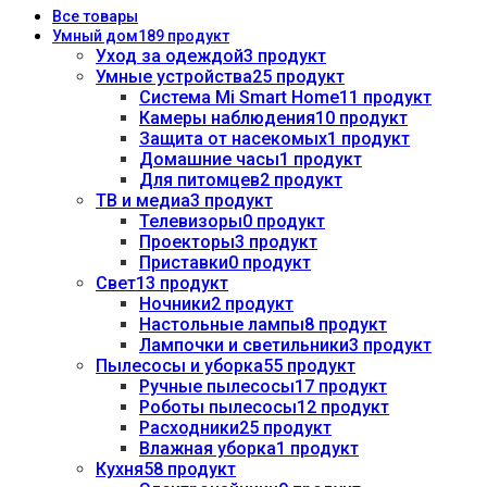
Все
товары
Умный дом
189 продукт
Уход за одеждой
3 продукт
Умные устройства
25 продукт
Система Mi Smart Home
11 продукт
Камеры наблюдения
10 продукт
Защита от насекомых
1 продукт
Домашние часы
1 продукт
Для питомцев
2 продукт
ТВ и медиа
3 продукт
Телевизоры
0 продукт
Проекторы
3 продукт
Приставки
0 продукт
Свет
13 продукт
Ночники
2 продукт
Настольные лампы
8 продукт
Лампочки и светильники
3 продукт
Пылесосы и уборка
55 продукт
Ручные пылесосы
17 продукт
Роботы пылесосы
12 продукт
Расходники
25 продукт
Влажная уборка
1 продукт
Кухня
58 продукт