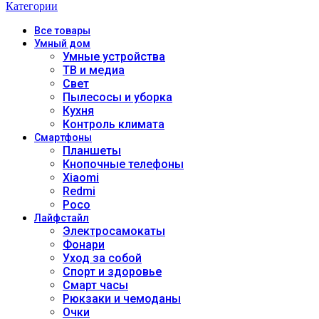
Категории
Все
товары
Умный дом
Умные устройства
ТВ и медиа
Свет
Пылесосы и уборка
Кухня
Контроль климата
Смартфоны
Планшеты
Кнопочные телефоны
Xiaomi
Redmi
Poco
Лайфстайл
Электросамокаты
Фонари
Уход за собой
Спорт и здоровье
Смарт часы
Рюкзаки и чемоданы
Очки