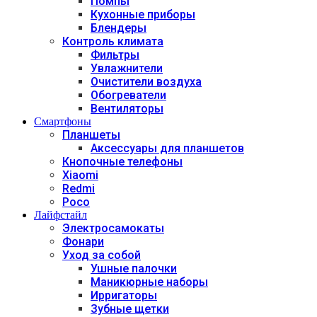
Помпы
Кухонные приборы
Блендеры
Контроль климата
Фильтры
Увлажнители
Очистители воздуха
Обогреватели
Вентиляторы
Смартфоны
Планшеты
Аксессуары для планшетов
Кнопочные телефоны
Xiaomi
Redmi
Poco
Лайфстайл
Электросамокаты
Фонари
Уход за собой
Ушные палочки
Маникюрные наборы
Ирригаторы
Зубные щетки