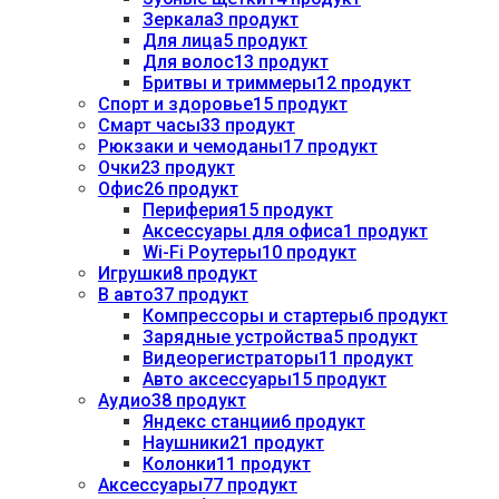
Зеркала
3 продукт
Для лица
5 продукт
Для волос
13 продукт
Бритвы и триммеры
12 продукт
Спорт и здоровье
15 продукт
Смарт часы
33 продукт
Рюкзаки и чемоданы
17 продукт
Очки
23 продукт
Офис
26 продукт
Периферия
15 продукт
Аксессуары для офиса
1 продукт
Wi-Fi Роутеры
10 продукт
Игрушки
8 продукт
В авто
37 продукт
Компрессоры и стартеры
6 продукт
Зарядные устройства
5 продукт
Видеорегистраторы
11 продукт
Авто аксессуары
15 продукт
Аудио
38 продукт
Яндекс станции
6 продукт
Наушники
21 продукт
Колонки
11 продукт
Аксессуары
77 продукт