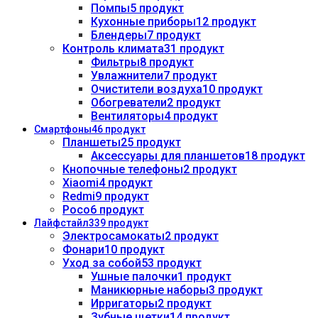
Помпы
5 продукт
Кухонные приборы
12 продукт
Блендеры
7 продукт
Контроль климата
31 продукт
Фильтры
8 продукт
Увлажнители
7 продукт
Очистители воздуха
10 продукт
Обогреватели
2 продукт
Вентиляторы
4 продукт
Смартфоны
46 продукт
Планшеты
25 продукт
Аксессуары для планшетов
18 продукт
Кнопочные телефоны
2 продукт
Xiaomi
4 продукт
Redmi
9 продукт
Poco
6 продукт
Лайфстайл
339 продукт
Электросамокаты
2 продукт
Фонари
10 продукт
Уход за собой
53 продукт
Ушные палочки
1 продукт
Маникюрные наборы
3 продукт
Ирригаторы
2 продукт
Зубные щетки
14 продукт