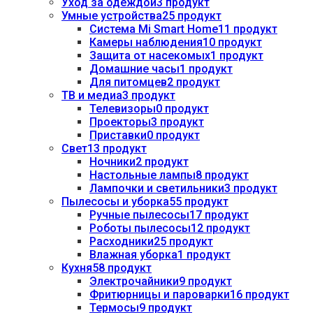
Уход за одеждой
3 продукт
Умные устройства
25 продукт
Система Mi Smart Home
11 продукт
Камеры наблюдения
10 продукт
Защита от насекомых
1 продукт
Домашние часы
1 продукт
Для питомцев
2 продукт
ТВ и медиа
3 продукт
Телевизоры
0 продукт
Проекторы
3 продукт
Приставки
0 продукт
Свет
13 продукт
Ночники
2 продукт
Настольные лампы
8 продукт
Лампочки и светильники
3 продукт
Пылесосы и уборка
55 продукт
Ручные пылесосы
17 продукт
Роботы пылесосы
12 продукт
Расходники
25 продукт
Влажная уборка
1 продукт
Кухня
58 продукт
Электрочайники
9 продукт
Фритюрницы и пароварки
16 продукт
Термосы
9 продукт