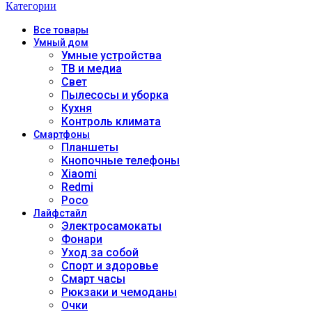
Категории
Все
товары
Умный дом
Умные устройства
ТВ и медиа
Свет
Пылесосы и уборка
Кухня
Контроль климата
Смартфоны
Планшеты
Кнопочные телефоны
Xiaomi
Redmi
Poco
Лайфстайл
Электросамокаты
Фонари
Уход за собой
Спорт и здоровье
Смарт часы
Рюкзаки и чемоданы
Очки