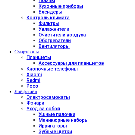
Помпы
Кухонные приборы
Блендеры
Контроль климата
Фильтры
Увлажнители
Очистители воздуха
Обогреватели
Вентиляторы
Смартфоны
Планшеты
Аксессуары для планшетов
Кнопочные телефоны
Xiaomi
Redmi
Poco
Лайфстайл
Электросамокаты
Фонари
Уход за собой
Ушные палочки
Маникюрные наборы
Ирригаторы
Зубные щетки