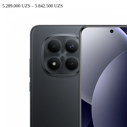
Диапазон
5.289.000
UZS
–
5.842.500
UZS
цен:
5.289.000 UZS
–
5.842.500 UZS