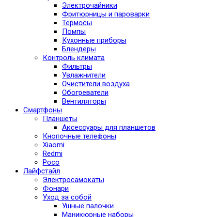
Электрочайники
Фритюрницы и пароварки
Термосы
Помпы
Кухонные приборы
Блендеры
Контроль климата
Фильтры
Увлажнители
Очистители воздуха
Обогреватели
Вентиляторы
Смартфоны
Планшеты
Аксессуары для планшетов
Кнопочные телефоны
Xiaomi
Redmi
Poco
Лайфстайл
Электросамокаты
Фонари
Уход за собой
Ушные палочки
Маникюрные наборы