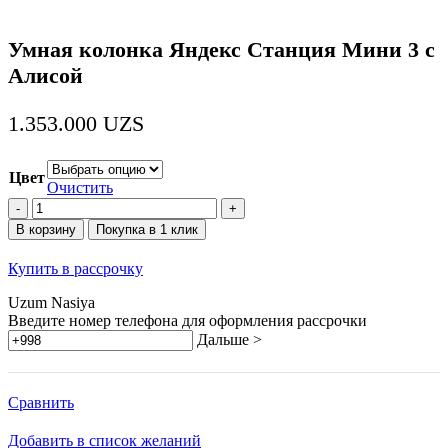
Умная колонка Яндекс Станция Мини 3 с
Алисой
1.353.000
UZS
Цвет
Очистить
Количество
товара
В корзину
Покупка в 1 клик
Умная
колонка
Купить в рассрочку
Яндекс
Станция
Uzum Nasiya
Мини
Введите номер телефона для оформления рассрочки
3
Дальше >
с
Алисой
Сравнить
Добавить в список желаний