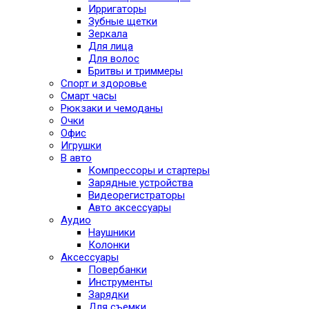
Ирригаторы
Зубные щетки
Зеркала
Для лица
Для волос
Бритвы и триммеры
Спорт и здоровье
Смарт часы
Рюкзаки и чемоданы
Очки
Офис
Игрушки
В авто
Компрессоры и стартеры
Зарядные устройства
Видеорегистраторы
Авто аксессуары
Аудио
Наушники
Колонки
Аксессуары
Повербанки
Инструменты
Зарядки
Для съемки