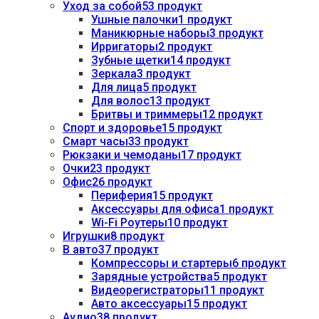
Уход за собой
53 продукт
Ушные палочки
1 продукт
Маникюрные наборы
3 продукт
Ирригаторы
2 продукт
Зубные щетки
14 продукт
Зеркала
3 продукт
Для лица
5 продукт
Для волос
13 продукт
Бритвы и триммеры
12 продукт
Спорт и здоровье
15 продукт
Смарт часы
33 продукт
Рюкзаки и чемоданы
17 продукт
Очки
23 продукт
Офис
26 продукт
Периферия
15 продукт
Аксессуары для офиса
1 продукт
Wi-Fi Роутеры
10 продукт
Игрушки
8 продукт
В авто
37 продукт
Компрессоры и стартеры
6 продукт
Зарядные устройства
5 продукт
Видеорегистраторы
11 продукт
Авто аксессуары
15 продукт
Аудио
38 продукт