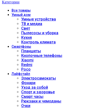
Категории
Все
товары
Умный дом
Умные устройства
ТВ и медиа
Свет
Пылесосы и уборка
Кухня
Контроль климата
Смартфоны
Планшеты
Кнопочные телефоны
Xiaomi
Redmi
Poco
Лайфстайл
Электросамокаты
Фонари
Уход за собой
Спорт и здоровье
Смарт часы
Рюкзаки и чемоданы
Очки