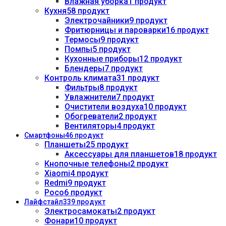
Влажная уборка
1 продукт
Кухня
58 продукт
Электрочайники
9 продукт
Фритюрницы и пароварки
16 продукт
Термосы
9 продукт
Помпы
5 продукт
Кухонные приборы
12 продукт
Блендеры
7 продукт
Контроль климата
31 продукт
Фильтры
8 продукт
Увлажнители
7 продукт
Очистители воздуха
10 продукт
Обогреватели
2 продукт
Вентиляторы
4 продукт
Смартфоны
46 продукт
Планшеты
25 продукт
Аксессуары для планшетов
18 продукт
Кнопочные телефоны
2 продукт
Xiaomi
4 продукт
Redmi
9 продукт
Poco
6 продукт
Лайфстайл
339 продукт
Электросамокаты
2 продукт
Фонари
10 продукт