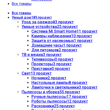
Все товары
Все
товары
Умный дом
189 продукт
Уход за одеждой
3 продукт
Умные устройства
25 продукт
Система Mi Smart Home
11 продукт
Камеры наблюдения
10 продукт
Защита от насекомых
1 продукт
Домашние часы
1 продукт
Для питомцев
2 продукт
ТВ и медиа
3 продукт
Телевизоры
0 продукт
Проекторы
3 продукт
Приставки
0 продукт
Свет
13 продукт
Ночники
2 продукт
Настольные лампы
8 продукт
Лампочки и светильники
3 продукт
Пылесосы и уборка
55 продукт
Ручные пылесосы
17 продукт
Роботы пылесосы
12 продукт
Расходники
25 продукт