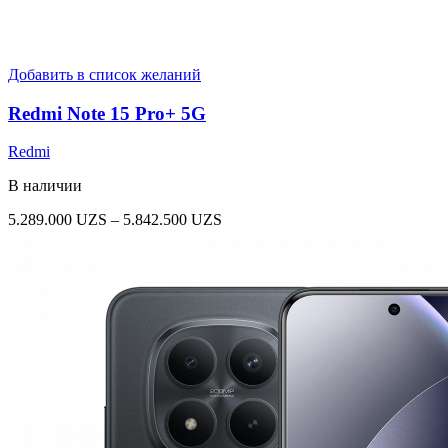
Добавить в список желаний
Redmi Note 15 Pro+ 5G
Redmi
В наличии
Диапазон
5.289.000
UZS
–
5.842.500
UZS
цен:
5.289.000 UZS
–
5.842.500 UZS