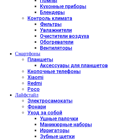
Помпы
Кухонные приборы
Блендеры
Контроль климата
Фильтры
Увлажнители
Очистители воздуха
Обогреватели
Вентиляторы
Смартфоны
Планшеты
Аксессуары для планшетов
Кнопочные телефоны
Xiaomi
Redmi
Poco
Лайфстайл
Электросамокаты
Фонари
Уход за собой
Ушные палочки
Маникюрные наборы
Ирригаторы
Зубные щетки