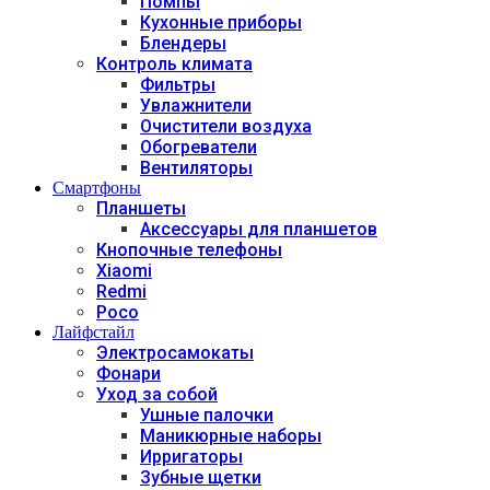
Помпы
Кухонные приборы
Блендеры
Контроль климата
Фильтры
Увлажнители
Очистители воздуха
Обогреватели
Вентиляторы
Смартфоны
Планшеты
Аксессуары для планшетов
Кнопочные телефоны
Xiaomi
Redmi
Poco
Лайфстайл
Электросамокаты
Фонари
Уход за собой
Ушные палочки
Маникюрные наборы
Ирригаторы
Зубные щетки