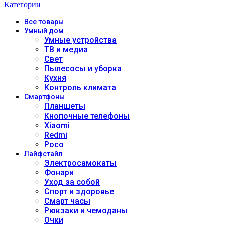
Категории
Все
товары
Умный дом
Умные устройства
ТВ и медиа
Свет
Пылесосы и уборка
Кухня
Контроль климата
Смартфоны
Планшеты
Кнопочные телефоны
Xiaomi
Redmi
Poco
Лайфстайл
Электросамокаты
Фонари
Уход за собой
Спорт и здоровье
Смарт часы
Рюкзаки и чемоданы
Очки