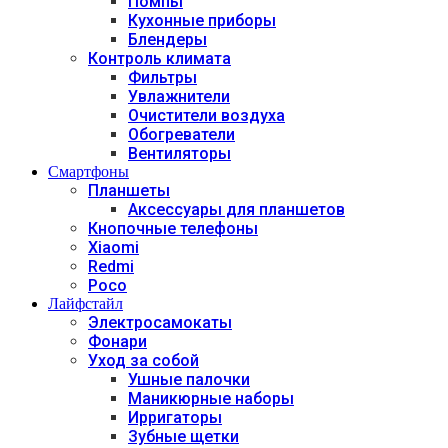
Помпы
Кухонные приборы
Блендеры
Контроль климата
Фильтры
Увлажнители
Очистители воздуха
Обогреватели
Вентиляторы
Смартфоны
Планшеты
Аксессуары для планшетов
Кнопочные телефоны
Xiaomi
Redmi
Poco
Лайфстайл
Электросамокаты
Фонари
Уход за собой
Ушные палочки
Маникюрные наборы
Ирригаторы
Зубные щетки