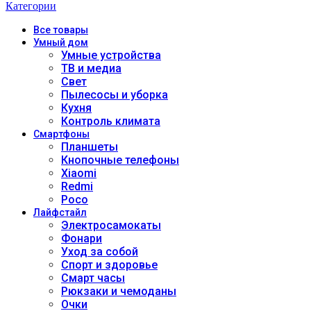
Категории
Все
товары
Умный дом
Умные устройства
ТВ и медиа
Свет
Пылесосы и уборка
Кухня
Контроль климата
Смартфоны
Планшеты
Кнопочные телефоны
Xiaomi
Redmi
Poco
Лайфстайл
Электросамокаты
Фонари
Уход за собой
Спорт и здоровье
Смарт часы
Рюкзаки и чемоданы
Очки