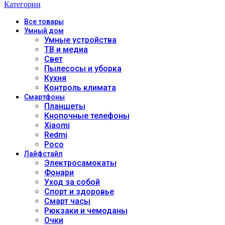
Категории
Все
товары
Умный дом
Умные устройства
ТВ и медиа
Свет
Пылесосы и уборка
Кухня
Контроль климата
Смартфоны
Планшеты
Кнопочные телефоны
Xiaomi
Redmi
Poco
Лайфстайл
Электросамокаты
Фонари
Уход за собой
Спорт и здоровье
Смарт часы
Рюкзаки и чемоданы
Очки