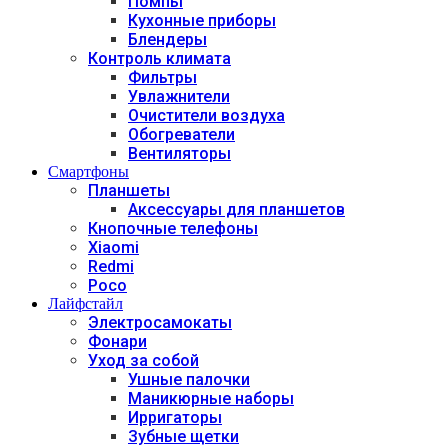
Помпы
Кухонные приборы
Блендеры
Контроль климата
Фильтры
Увлажнители
Очистители воздуха
Обогреватели
Вентиляторы
Смартфоны
Планшеты
Аксессуары для планшетов
Кнопочные телефоны
Xiaomi
Redmi
Poco
Лайфстайл
Электросамокаты
Фонари
Уход за собой
Ушные палочки
Маникюрные наборы
Ирригаторы
Зубные щетки