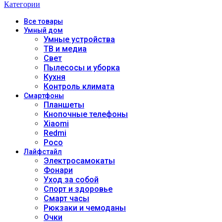
Категории
Все
товары
Умный дом
Умные устройства
ТВ и медиа
Свет
Пылесосы и уборка
Кухня
Контроль климата
Смартфоны
Планшеты
Кнопочные телефоны
Xiaomi
Redmi
Poco
Лайфстайл
Электросамокаты
Фонари
Уход за собой
Спорт и здоровье
Смарт часы
Рюкзаки и чемоданы
Очки