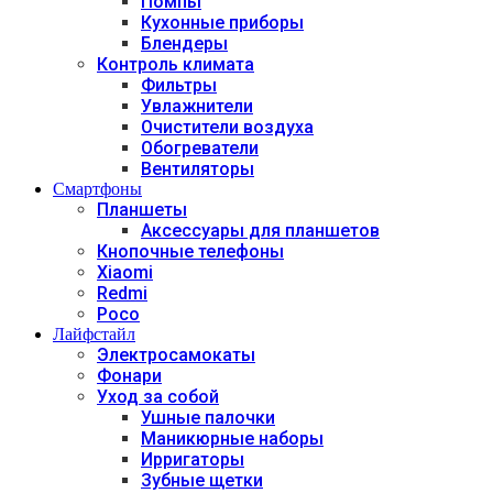
Помпы
Кухонные приборы
Блендеры
Контроль климата
Фильтры
Увлажнители
Очистители воздуха
Обогреватели
Вентиляторы
Смартфоны
Планшеты
Аксессуары для планшетов
Кнопочные телефоны
Xiaomi
Redmi
Poco
Лайфстайл
Электросамокаты
Фонари
Уход за собой
Ушные палочки
Маникюрные наборы
Ирригаторы
Зубные щетки