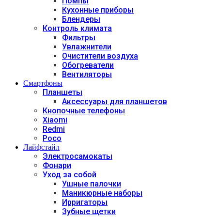
Помпы
Кухонные приборы
Блендеры
Контроль климата
Фильтры
Увлажнители
Очистители воздуха
Обогреватели
Вентиляторы
Смартфоны
Планшеты
Аксессуары для планшетов
Кнопочные телефоны
Xiaomi
Redmi
Poco
Лайфстайл
Электросамокаты
Фонари
Уход за собой
Ушные палочки
Маникюрные наборы
Ирригаторы
Зубные щетки