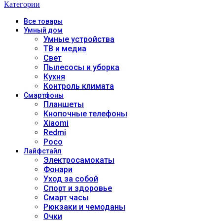
Категории
Все
товары
Умный дом
Умные устройства
ТВ и медиа
Свет
Пылесосы и уборка
Кухня
Контроль климата
Смартфоны
Планшеты
Кнопочные телефоны
Xiaomi
Redmi
Poco
Лайфстайл
Электросамокаты
Фонари
Уход за собой
Спорт и здоровье
Смарт часы
Рюкзаки и чемоданы
Очки