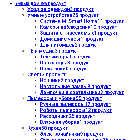
Умный дом
189 продукт
Уход за одеждой
3 продукт
Умные устройства
25 продукт
Система Mi Smart Home
11 продукт
Камеры наблюдения
10 продукт
Защита от насекомых
1 продукт
Домашние часы
1 продукт
Для питомцев
2 продукт
ТВ и медиа
3 продукт
Телевизоры
0 продукт
Проекторы
3 продукт
Приставки
0 продукт
Свет
13 продукт
Ночники
2 продукт
Настольные лампы
8 продукт
Лампочки и светильники
3 продукт
Пылесосы и уборка
55 продукт
Ручные пылесосы
17 продукт
Роботы пылесосы
12 продукт
Расходники
25 продукт
Влажная уборка
1 продукт
Кухня
58 продукт
Электрочайники
9 продукт
Фритюрницы и пароварки
16 продукт