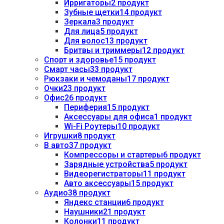
Ирригаторы
2 продукт
Зубные щетки
14 продукт
Зеркала
3 продукт
Для лица
5 продукт
Для волос
13 продукт
Бритвы и триммеры
12 продукт
Спорт и здоровье
15 продукт
Смарт часы
33 продукт
Рюкзаки и чемоданы
17 продукт
Очки
23 продукт
Офис
26 продукт
Периферия
15 продукт
Аксессуары для офиса
1 продукт
Wi-Fi Роутеры
10 продукт
Игрушки
8 продукт
В авто
37 продукт
Компрессоры и стартеры
6 продукт
Зарядные устройства
5 продукт
Видеорегистраторы
11 продукт
Авто аксессуары
15 продукт
Аудио
38 продукт
Яндекс станции
6 продукт
Наушники
21 продукт
Колонки
11 продукт