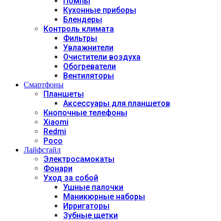
Помпы
Кухонные приборы
Блендеры
Контроль климата
Фильтры
Увлажнители
Очистители воздуха
Обогреватели
Вентиляторы
Смартфоны
Планшеты
Аксессуары для планшетов
Кнопочные телефоны
Xiaomi
Redmi
Poco
Лайфстайл
Электросамокаты
Фонари
Уход за собой
Ушные палочки
Маникюрные наборы
Ирригаторы
Зубные щетки