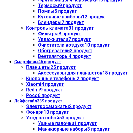
Термосы
9 продукт
Помпы
5 продукт
Кухонные приборы
12 продукт
Блендеры
7 продукт
Контроль климата
31 продукт
Фильтры
8 продукт
Увлажнители
7 продукт
Очистители воздуха
10 продукт
Обогреватели
2 продукт
Вентиляторы
4 продукт
Смартфоны
46 продукт
Планшеты
25 продукт
Аксессуары для планшетов
18 продукт
Кнопочные телефоны
2 продукт
Xiaomi
4 продукт
Redmi
9 продукт
Poco
6 продукт
Лайфстайл
339 продукт
Электросамокаты
2 продукт
Фонари
10 продукт
Уход за собой
53 продукт
Ушные палочки
1 продукт
Маникюрные наборы
3 продукт