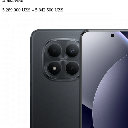
В наличии
Диапазон
5.289.000
UZS
–
5.842.500
UZS
цен:
5.289.000 UZS
–
5.842.500 UZS