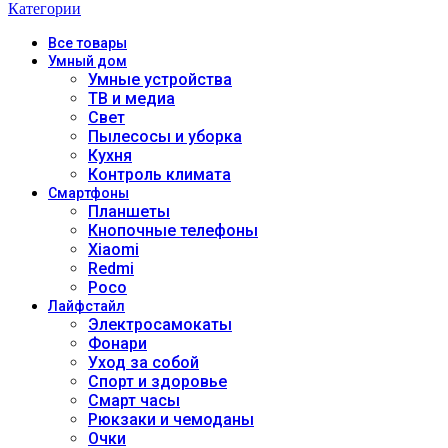
Категории
Все
товары
Умный дом
Умные устройства
ТВ и медиа
Свет
Пылесосы и уборка
Кухня
Контроль климата
Смартфоны
Планшеты
Кнопочные телефоны
Xiaomi
Redmi
Poco
Лайфстайл
Электросамокаты
Фонари
Уход за собой
Спорт и здоровье
Смарт часы
Рюкзаки и чемоданы
Очки