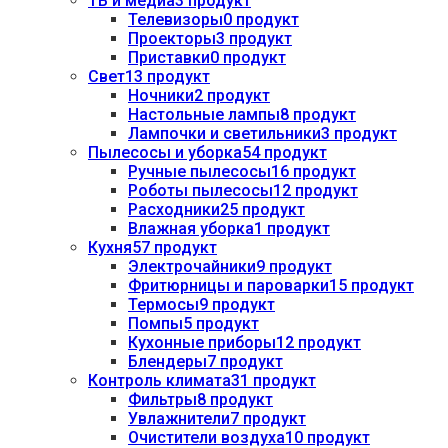
ТВ и медиа
3 продукт
Телевизоры
0 продукт
Проекторы
3 продукт
Приставки
0 продукт
Свет
13 продукт
Ночники
2 продукт
Настольные лампы
8 продукт
Лампочки и светильники
3 продукт
Пылесосы и уборка
54 продукт
Ручные пылесосы
16 продукт
Роботы пылесосы
12 продукт
Расходники
25 продукт
Влажная уборка
1 продукт
Кухня
57 продукт
Электрочайники
9 продукт
Фритюрницы и пароварки
15 продукт
Термосы
9 продукт
Помпы
5 продукт
Кухонные приборы
12 продукт
Блендеры
7 продукт
Контроль климата
31 продукт
Фильтры
8 продукт
Увлажнители
7 продукт
Очистители воздуха
10 продукт