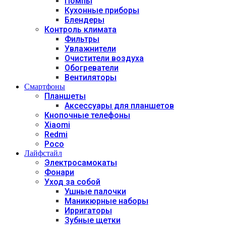
Помпы
Кухонные приборы
Блендеры
Контроль климата
Фильтры
Увлажнители
Очистители воздуха
Обогреватели
Вентиляторы
Смартфоны
Планшеты
Аксессуары для планшетов
Кнопочные телефоны
Xiaomi
Redmi
Poco
Лайфстайл
Электросамокаты
Фонари
Уход за собой
Ушные палочки
Маникюрные наборы
Ирригаторы
Зубные щетки