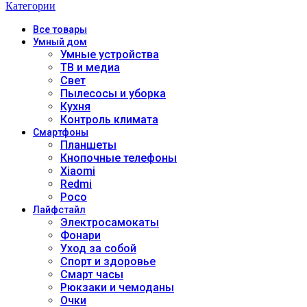
Категории
Все
товары
Умный дом
Умные устройства
ТВ и медиа
Свет
Пылесосы и уборка
Кухня
Контроль климата
Смартфоны
Планшеты
Кнопочные телефоны
Xiaomi
Redmi
Poco
Лайфстайл
Электросамокаты
Фонари
Уход за собой
Спорт и здоровье
Смарт часы
Рюкзаки и чемоданы
Очки