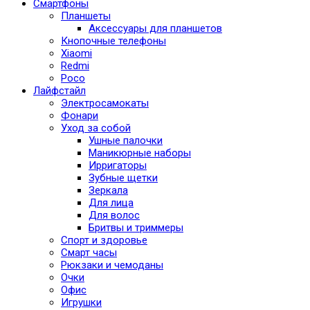
Смартфоны
Планшеты
Аксессуары для планшетов
Кнопочные телефоны
Xiaomi
Redmi
Poco
Лайфстайл
Электросамокаты
Фонари
Уход за собой
Ушные палочки
Маникюрные наборы
Ирригаторы
Зубные щетки
Зеркала
Для лица
Для волос
Бритвы и триммеры
Спорт и здоровье
Смарт часы
Рюкзаки и чемоданы
Очки
Офис
Игрушки