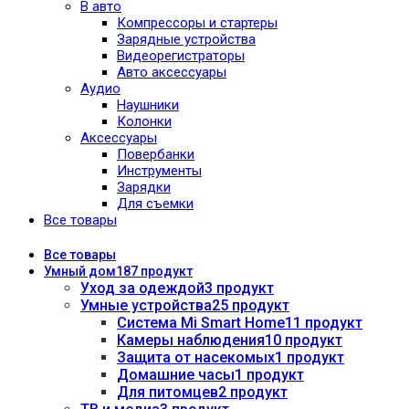
В авто
Компрессоры и стартеры
Зарядные устройства
Видеорегистраторы
Авто аксессуары
Аудио
Наушники
Колонки
Аксессуары
Повербанки
Инструменты
Зарядки
Для съемки
Все товары
Все
товары
Умный дом
187 продукт
Уход за одеждой
3 продукт
Умные устройства
25 продукт
Система Mi Smart Home
11 продукт
Камеры наблюдения
10 продукт
Защита от насекомых
1 продукт
Домашние часы
1 продукт
Для питомцев
2 продукт